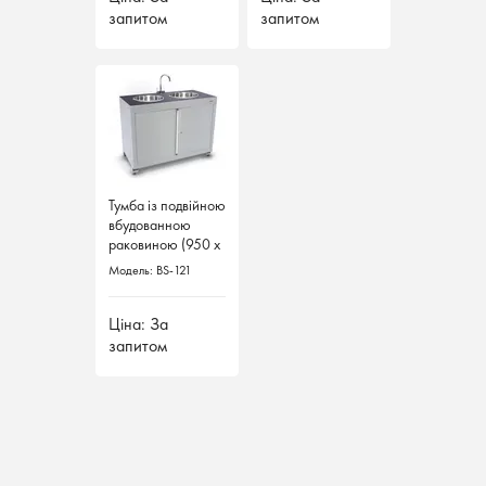
запитом
запитом
запитом
запитом
Тумба із подвійною
Тумба із подвійною
вбудованною
вбудованною
раковиною (950 х
раковиною (950 х
1200 х 600)
1200 х 600)
Модель: BS-121
Модель: BS-121
Ціна: За
Ціна: За
запитом
запитом