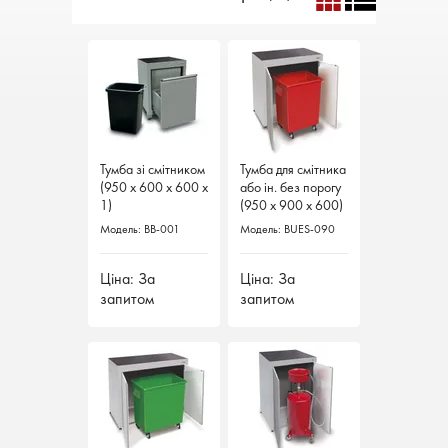
Тумба зі смітником
Тумба зі смітником
Тумба для смітника
Тумба для смітника
(950 х 600 х 600 х
(950 х 600 х 600 х
або ін. без порогу
або ін. без порогу
1)
1)
(950 х 900 х 600)
(950 х 900 х 600)
Модель: BB-001
Модель: BB-001
Модель: BUES-090
Модель: BUES-090
Ціна: За
Ціна: За
Ціна: За
Ціна: За
запитом
запитом
запитом
запитом