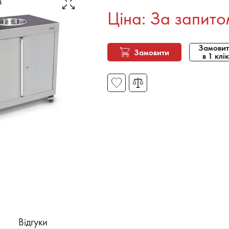
Ціна: За запито
Замовит
Замовити
в 1 клік
Відгуки