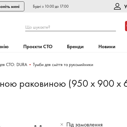
У
оніть мені
Будні з 10:00 до 17:00
Що шукаєте?
анію
Проєкти СТО
Бренди
Новини
для СТО: DURA
Тумби для сміття та рукомийники
нною раковиною (950 х 900 х 
Під замовлення