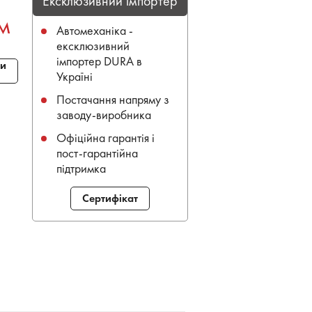
Ексклюзивний імпортер
м
Автомеханіка -
ексклюзивний
імпортер DURA в
и
Україні
Постачання напряму з
заводу-виробника
Офіційна гарантія і
пост-гарантійна
підтримка
Сертифікат