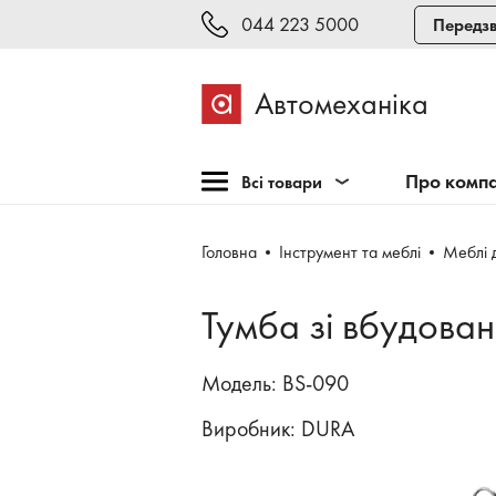
044 223 5000
Передзв
Автомеханіка
Про комп
Всі товари
Розпродаж
Головна
Інструмент та меблі
Меблі 
Обладнання для СТО
Обладнання для
Тумба зі вбудова
шиномонтажу
Інструмент та меблі
Модель: BS-090
Техогляд і тестування
Виробник:
DURA
Зварювання, рихтовка,
фарбування