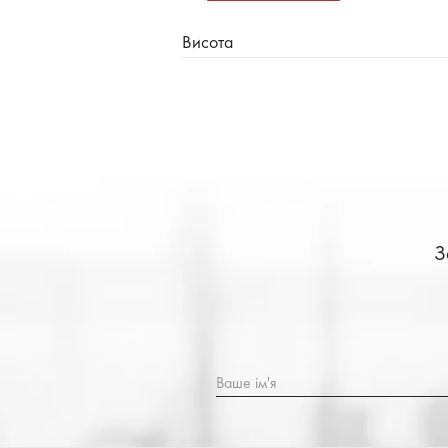
Висота
З
Ваше ім'я