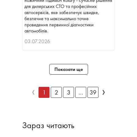
ножичний підіймач Rotary - сучасне рішення
для дилерських СТО та професійних
автосервісів, яке забезпечує швидке,
безпечне та максимально точне
проведення первинної діагностики
автомобілів.
03.07.2026
Показати ще
1
2
3
...
39
Зараз читають