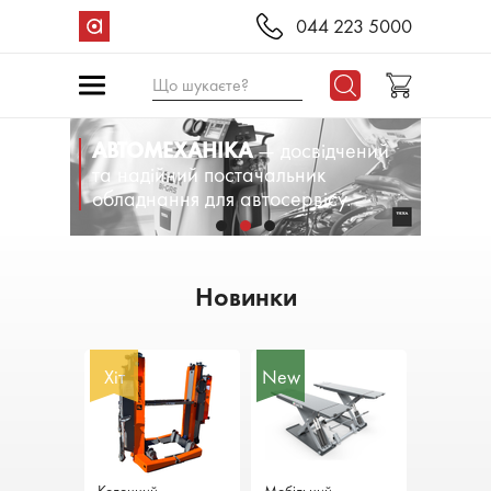
044 223 5000
Що шукаєте?
АВТОМЕХАНІКА
— досвідчений
та надійний постачальник
обладнання для автосервісу.
Новинки
Хіт
New
New