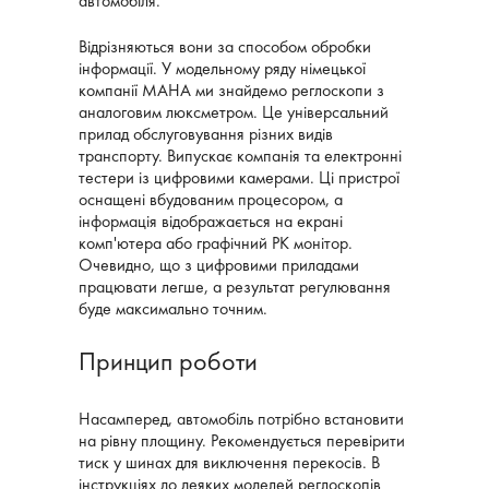
автомобіля.
Відрізняються вони за способом обробки
інформації. У модельному ряду німецької
компанії MAHA ми знайдемо реглоскопи з
аналоговим люксметром. Це універсальний
прилад обслуговування різних видів
транспорту. Випускає компанія та електронні
тестери із цифровими камерами. Ці пристрої
оснащені вбудованим процесором, а
інформація відображається на екрані
комп'ютера або графічний РК монітор.
Очевидно, що з цифровими приладами
працювати легше, а результат регулювання
буде максимально точним.
Принцип роботи
Насамперед, автомобіль потрібно встановити
на рівну площину. Рекомендується перевірити
тиск у шинах для виключення перекосів. В
інструкціях до деяких моделей реглоскопів