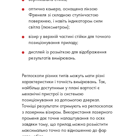
оптична камера, оснащена лінзою
Френеля зі складною ступінчастою
поверхнею, і навіть індикатором сили
світла (люксметром);
візир у верхній частині стійки для точного
позиціонування приладу;
дисплей із розміткою для відображення
результатів вимірювань.
Реглоскопи різних типів можуть мати різні
характеристики і точність вимірювань. Так,
найбільш доступними у плані вартості є
механічні пристрої із системою
позиціонування за допомогою дзеркал.
Точніші результати отримують на реглоскопах
з лазерним візиром. Використання лазерного
променя дає точне налаштування по осях
завдяки тому, що прилад можна розмістити
максимально точно по відношенню до фар