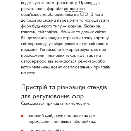
водіїв зустрічного транспорту. Прилад для
регулювання фар або
реглоскоп
є
обов'язковим обладнанням на СТО. З його
допомогою можна перевірити та налаштувати
фари будь-якого типу — ксенон, біксенон,
галоген, світлодіоди, ближнє та дальнє світло.
Він дозволить швидко отримати точну картину
світлорозподілу і відрегулювати кут світлового
променя. Реглоскопи використовують як при
проходженні планових техоглядів, так і на
автосервісах, які займаються ремонтом або
встановленням нових освітлювальних приладів
на авто.
Пристрій та різновиди стендів
для регулювання фар
Складається прилад із таких частин:
опорний майданчик на роликах для
переміщення по підлозі або рейках;
вертикальна стійка;