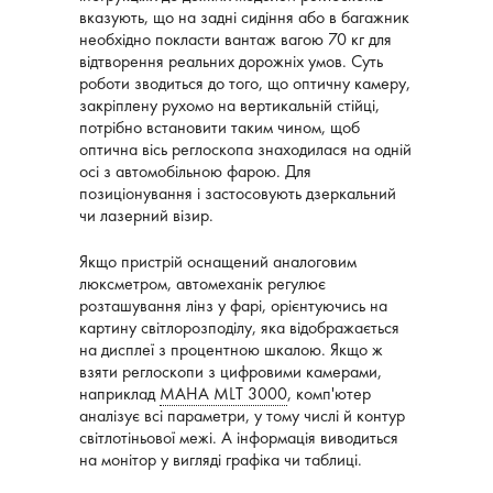
вказують, що на задні сидіння або в багажник
необхідно покласти вантаж вагою 70 кг для
відтворення реальних дорожніх умов. Суть
роботи зводиться до того, що оптичну камеру,
закріплену рухомо на вертикальній стійці,
потрібно встановити таким чином, щоб
оптична вісь реглоскопа знаходилася на одній
осі з автомобільною фарою. Для
позиціонування і застосовують дзеркальний
чи лазерний візир.
Якщо пристрій оснащений аналоговим
люксметром, автомеханік регулює
розташування лінз у фарі, орієнтуючись на
картину світлорозподілу, яка відображається
на дисплеї з процентною шкалою. Якщо ж
взяти реглоскопи з цифровими камерами,
наприклад
MAHA MLT 3000
, комп'ютер
аналізує всі параметри, у тому числі й контур
світлотіньової межі. А інформація виводиться
на монітор у вигляді графіка чи таблиці.