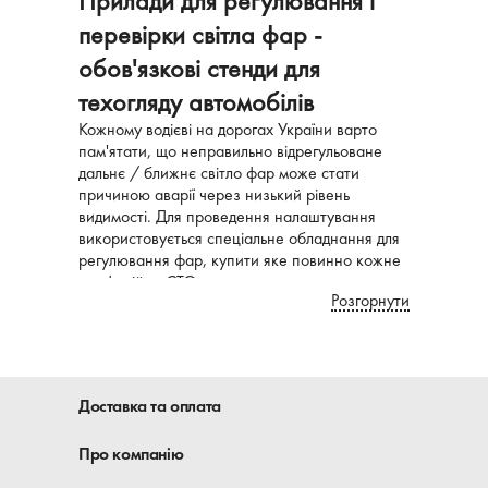
Прилади для регулювання і
перевірки світла фар -
обов'язкові стенди для
техогляду автомобілів
Кожному водієві на дорогах України варто
пам'ятати, що неправильно відрегульоване
дальнє / ближнє світло фар може стати
причиною аварії через низький рівень
видимості. Для проведення налаштування
використовується спеціальне обладнання для
регулювання фар, купити яке повинно кожне
професійне СТО.
Розгорнути
Справедливо зазначити, що до фахівців з
цього питання звертаються вкрай рідко, а
переважно тільки при проходженні
обов'язкового техогляду. Вам потрібен стенд
Доставка та оплата
регулювання фар - купити його можна
відносно просто і вигідно. Також вам
Про компанію
обов'язково потрібен реглоскоп. Знайти
вигідну пропозицію можна на сторінках