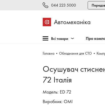
044 223 5000
Передзв
Автомеханіка
Про комп
Всі товари
Розпродаж
Головна
Обладнання для СТО
Комп
Обладнання для СТО
Обладнання для
Осушувач стиснен
шиномонтажу
Інструмент та меблі
72 Італія
Техогляд і тестування
Модель: ED 72
Зварювання, рихтовка,
фарбування
Виробник:
OMI