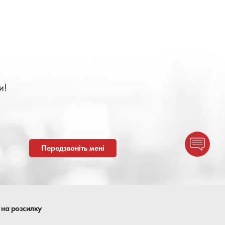
и!
Передзвоніть мені
 на розсилку