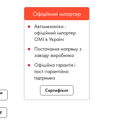
Офіційний імпортер
Автомеханіка -
офіційний імпортер
OMI в Україні
Постачання напряму з
заводу-виробника
Офіційна гарантія і
пост-гарантійна
підтримка
Сертифікат
и
F