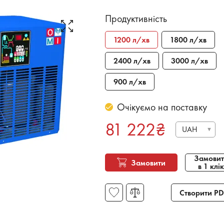
Продуктивність
1200 л/хв
1800 л/хв
2400 л/хв
3000 л/хв
900 л/хв
Очікуємо на поставку
81 222
₴
UAH
Замовит
Замовити
в 1 клік
Створити PD