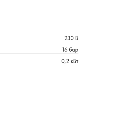
230 В
16 бар
0,2 кВт