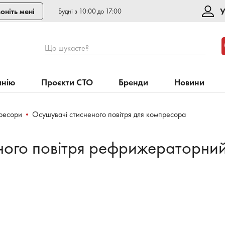
У
оніть мені
Будні з 10:00 до 17:00
Що шукаєте?
анію
Проєкти СТО
Бренди
Новини
ресори
Осушувачі стисненого повітря для компресора
ого повітря рефрижераторний 