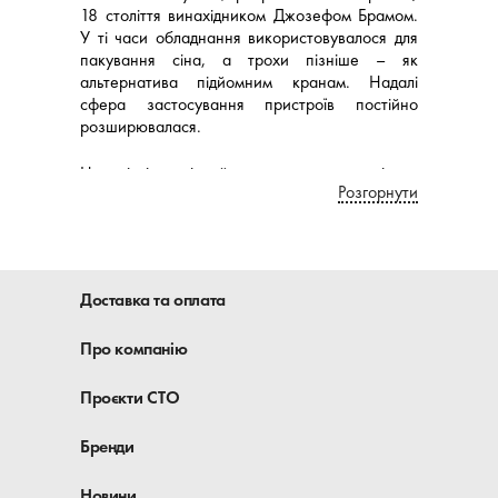
18 століття винахідником Джозефом Брамом.
У ті часи обладнання використовувалося для
пакування сіна, а трохи пізніше – як
альтернатива підйомним кранам. Надалі
сфера застосування пристроїв постійно
розширювалася.
Наразі гідравлічний прес можна зустріти в
Розгорнути
агропромисловому комплексі, у металургії, на
текстильних підприємствах, а також на СТО.
Купити гідравлічний прес на 10, 15 або 20
тонн для оснащення сучасного автосервісу
онлайн можна в інтернет-магазині
Доставка та оплата
«Автомеханіка».
Про компанію
Як влаштовані
Дія будь-якого гідравлічного преса
Проєкти СТО
пояснюється законом Паскаля. Він говорить
про те, що тиск рідини за умови ідентичних
Бренди
температур передається однаково в усіх
напрямках. Цей принцип обумовлює
Новини