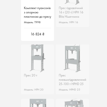
Комплект пуансонів
Прес гідравлічний
Прес гідравлічний
з опорною
16 т (20 т) HPH 16
16 т (20 т) HPH 16
пластиною до пресу
Blitz Німеччина
Blitz Німеччина
50т T998 Werther
Модель: T998
Модель: HPH 16
Модель: HPH 16
Італія
16 824 ₴
Прес 20 т
Прес
Прес
пневмогідравличний
пневмогідравличний
25-100 т HPHD 25
25-100 т HPHD 25
Blitz Німеччина
Blitz Німеччина
Модель: HPH 20
Модель: HPHD 25
Модель: HPHD 25