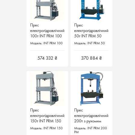
Прес
Прес
Прес
Прес
електрогідравлічний
електрогідравлічний
електрогідравлічний
електрогідравлічний
100т INT PRM 100
100т INT PRM 100
50т INT PRM 50
50т INT PRM 50
Італія
Італія
Werther Італія
Werther Італія
Модель: INT PRM 100
Модель: INT PRM 100
Модель: INT PRM 50
Модель: INT PRM 50
574 332 ₴
574 332 ₴
370 884 ₴
370 884 ₴
Прес
Прес
Прес
Прес
електрогідравлічний
електрогідравлічний
електрогідравлічний
електрогідравлічний
150т INT PRM 150
150т INT PRM 150
200т з рухомим
200т з рухомим
Італія
Італія
поршнем INT PRM
поршнем INT PRM
Модель: INT PRM 150
Модель: INT PRM 150
Модель: INT PRM 200
Модель: INT PRM 200
200 PM Werther
200 PM Werther
PM
PM