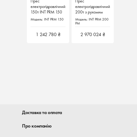
Прес
Прес
Прес
Прес
електрогідравлічний
електрогідравлічний
електрогідравлічний
електрогідравлічний
150т INT PRM 150
150т INT PRM 150
200т з рухомим
200т з рухомим
Італія
Італія
поршнем INT PRM
поршнем INT PRM
Модель: INT PRM 150
Модель: INT PRM 150
Модель: INT PRM 200
Модель: INT PRM 200
200 PM Werther
200 PM Werther
PM
PM
Італія
Італія
1 242 780 ₴
1 242 780 ₴
2 970 024 ₴
2 970 024 ₴
Доставка та оплата
Про компанію