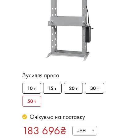
Зусилля преса
10 т
15 т
20 т
30 т
50 т
Очікуємо на поставку
183 696
₴
UAH