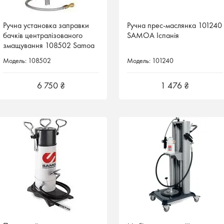
Ручна установка заправки
Ручна прес-маслянка 101240
Ручна прес-маслянка 101240
бачків централізованого
SAMOA Іспанія
SAMOA Іспанія
змащування 108502 Samoa
Іспанія
Модель: 108502
Модель: 101240
Модель: 101240
6 750 ₴
1 476 ₴
1 476 ₴