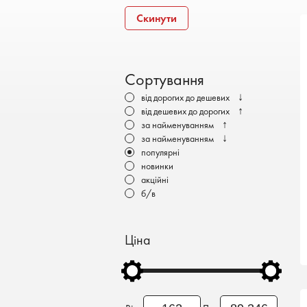
Бронеавтомобілі
Скинути
Електромобілі
Сортування
↓
від дорогих до дешевих
↑
від дешевих до дорогих
↑
за найменуванням
↓
за найменуванням
популярні
новинки
акційні
б/в
Ціна