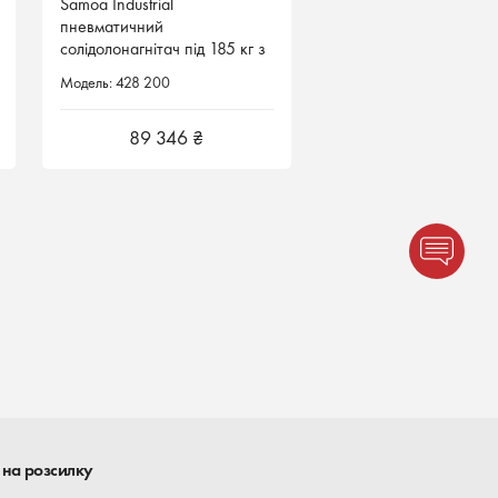
Samoa Industrial
пневматичний
солідолонагнітач під 185 кг з
котушкою
Модель: 428 200
89 346 ₴
 на розсилку