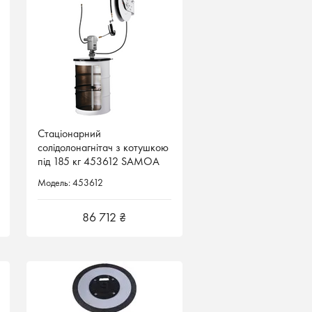
Стаціонарний
Стаціонарний
солідолонагнітач з котушкою
солідолонагнітач з котушкою
під 185 кг 453612 SAMOA
під 185 кг 453612 SAMOA
Іспанія
Іспанія
Модель: 453612
Модель: 453612
86 712 ₴
86 712 ₴