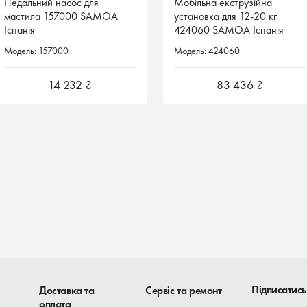
Педальний насос для
Мобільна екструзійна
Мобільна екструзійна
мастила 157000 SAMOA
установка для 12-20 кг
установка для 12-20 кг
Іспанія
424060 SAMOA Іспанія
424060 SAMOA Іспанія
Модель: 157000
Модель: 424060
Модель: 424060
14 232 ₴
83 436 ₴
83 436 ₴
Підписатись
Доставка та
Сервіс та ремонт
оплата