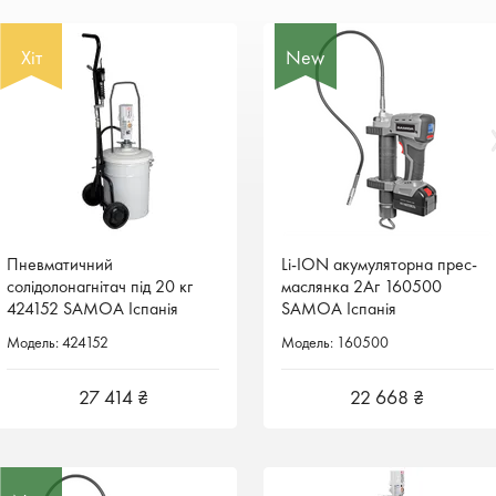
Хіт
Хіт
New
New
Пневматичний
Пневматичний
Li-ION акумуляторна прес-
Li-ION акумуляторна прес-
солідолонагнітач під 20 кг
солідолонагнітач під 20 кг
маслянка 2Аг 160500
маслянка 2Аг 160500
424152 SAMOA Іспанія
424152 SAMOA Іспанія
SAMOA Іспанія
SAMOA Іспанія
Модель: 424152
Модель: 424152
Модель: 160500
Модель: 160500
27 414 ₴
27 414 ₴
22 668 ₴
22 668 ₴