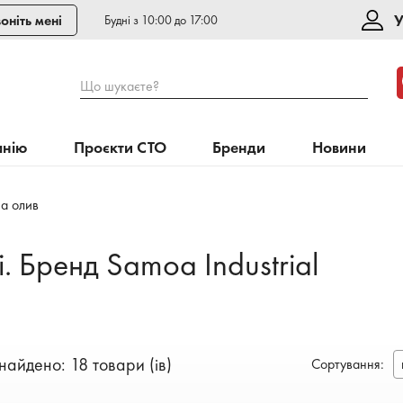
У
оніть мені
Будні з 10:00 до 17:00
Що шукаєте?
анію
Проєкти СТО
Бренди
Новини
а олив
. Бренд Samoa Industrial
найдено: 18 товари (ів)
Сортування
: