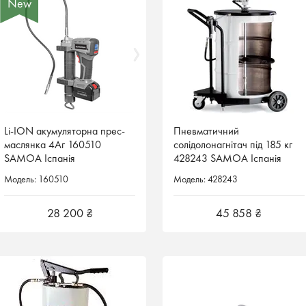
New
New
Li-ION акумуляторна прес-
Li-ION акумуляторна прес-
Пневматичний
Пневматичний
маслянка 4Аг 160510
маслянка 4Аг 160510
солідолонагнітач під 185 кг
солідолонагнітач під 185 кг
SAMOA Іспанія
SAMOA Іспанія
428243 SAMOA Іспанія
428243 SAMOA Іспанія
Модель: 160510
Модель: 160510
Модель: 428243
Модель: 428243
28 200 ₴
28 200 ₴
45 858 ₴
45 858 ₴