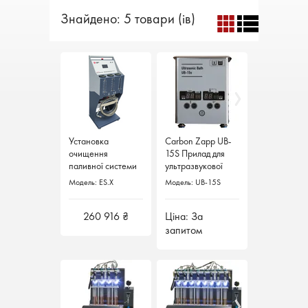
Знайдено: 5 товари (ів)
Установка
Установка
Carbon Zapp UB-
очищення
очищення
15S Прилад для
паливної системи
паливної системи
ультразвукової
бензин / дизель
бензин / дизель
чистки форсунок
Модель: ES.X
Модель: ES.X
Модель: UB-15S
ES.X Carbon Zapp
ES.X Carbon Zapp
260 916 ₴
260 916 ₴
Ціна: За
запитом