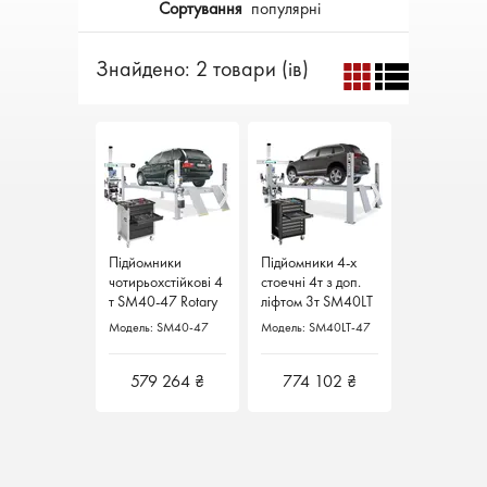
Сортування
популярні
Знайдено: 2 товари (ів)
Підйомники
Підйомники
Підйомники 4-х
Підйомники 4-х
чотирьохстійкові 4
чотирьохстійкові 4
стоечні 4т з доп.
стоечні 4т з доп.
т SM40-47 Rotary
т SM40-47 Rotary
ліфтом 3т SM40LT
ліфтом 3т SM40LT
Німеччина
Німеччина
Rotary Німеччина
Rotary Німеччина
Модель: SM40-47
Модель: SM40-47
Модель: SM40LT-47
Модель: SM40LT-47
579 264 ₴
579 264 ₴
774 102 ₴
774 102 ₴