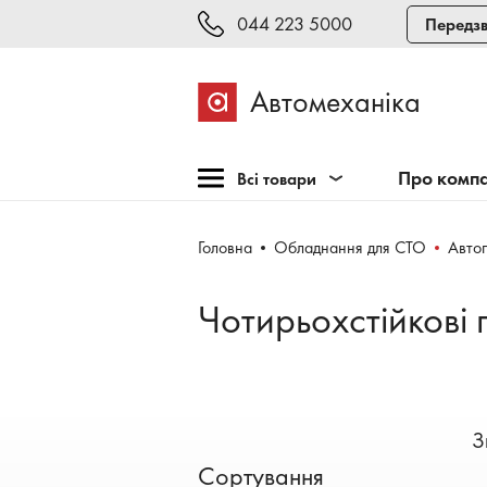
044 223 5000
Передзв
Автомеханіка
Про комп
Всі товари
Розпродаж
Головна
Обладнання для СТО
Авто
Обладнання для СТО
Обладнання для
Чотирьохстійкові
шиномонтажу
Інструмент та меблі
Техогляд і тестування
Зварювання, рихтовка,
З
фарбування
Сортування