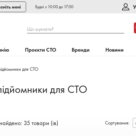
У
оніть мені
Будні з 10:00 до 17:00
Що шукаєте?
анію
Проєкти СТО
Бренди
Новини
підйомники для СТО
 підйомники для СТО
найдено: 35 товари (ів)
Сортування
: