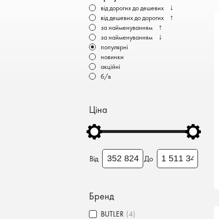
Бронеавтомобілі
↓
від дорогих до дешевих
↑
від дешевих до дорогих
Електромобілі
↑
за найменуванням
↓
за найменуванням
популярні
новинки
акційні
б/в
Ціна
Від
До
Бренд
BUTLER
(4)