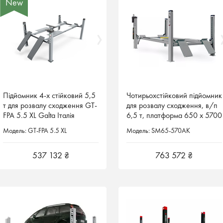
New
New
Підйомник 4-х стійковий 5,5
Підйомник 4-х стійковий 5,5
Чотирьохстійковий підйомник
Чотирьохстійковий підйомник
т для розвалу сходження GT-
т для розвалу сходження GT-
для розвалу сходження, в/п
для розвалу сходження, в/п
FPA 5.5 XL Galta Італія
FPA 5.5 XL Galta Італія
6,5 т, платформа 650 x 5700
6,5 т, платформа 650 x 5700
мм, SM65-570AK Rotary Lift
мм, SM65-570AK Rotary Lift
Модель: GT-FPA 5.5 XL
Модель: GT-FPA 5.5 XL
Модель: SM65-570AK
Модель: SM65-570AK
537 132 ₴
537 132 ₴
763 572 ₴
763 572 ₴