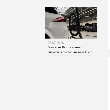
28.07.2026
Mercedes-Benz: система
видалення вихлопних газів Filcar