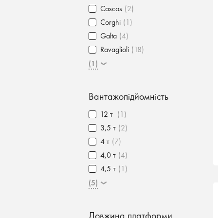
Cascos
(2)
Corghi
(1)
Galta
(4)
Ravaglioli
(18)
(1)
Вантажопідйомність
12 т
(1)
3,5 т
(2)
4 т
(7)
4,0 т
(4)
4,5 т
(1)
(5)
Довжина платформи