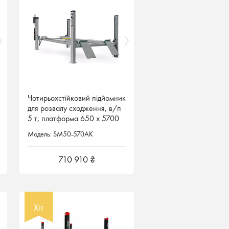
Чотирьохстійковий підйомник
Чотирьохстійковий підйомник
для розвалу сходження, в/п
для розвалу сходження, в/п
5 т, платформа 650 x 5700
5 т, платформа 650 x 5700
мм, SM50-570AK Rotary Lift
мм, SM50-570AK Rotary Lift
Модель: SM50-570AK
Модель: SM50-570AK
710 910 ₴
710 910 ₴
Хіт
Хіт