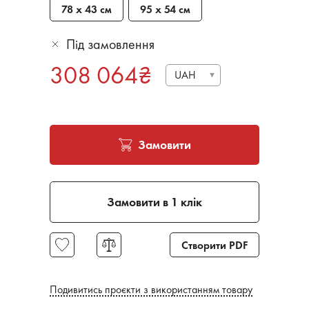
78 х 43 см
95 х 54 см
Під замовлення
308 064
₴
UAH
Замовити
Замовити в 1 клік
Створити PDF
Подивитись проєкти з використанням товару