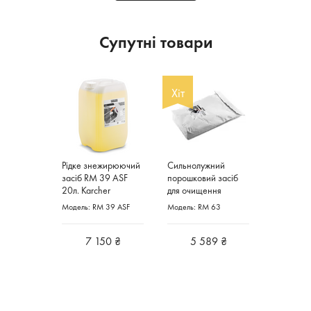
Супутні товари
Хіт
Рідке знежирюючий
Сильнолужний
засіб RM 39 ASF
порошковий засіб
20л. Karcher
для очищення
Німеччина
деталей RM 63 20кг
Модель: RM 39 ASF
Модель: RM 63
Karcher Німеччина
7 150 ₴
5 589 ₴