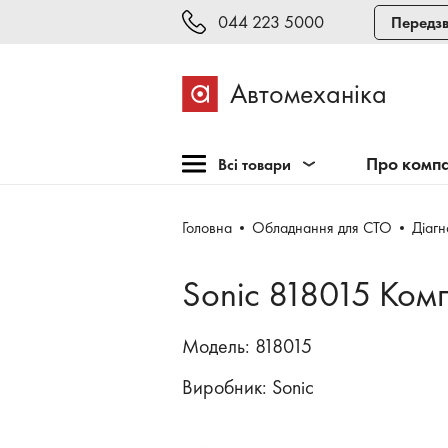
044 223 5000
Передзв
Автомеханіка
Про комп
Всі товари
Розпродаж
Головна
Обладнання для СТО
Діаг
Обладнання для СТО
Обладнання для
Sonic 818015 Ком
шиномонтажу
Інструмент та меблі
Модель: 818015
Техогляд і тестування
Виробник:
Sonic
Зварювання, рихтовка,
фарбування