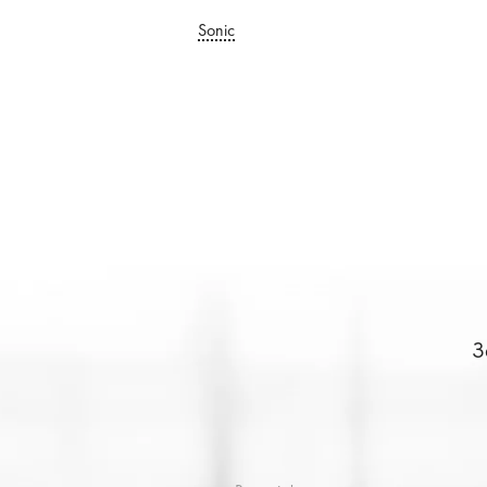
Sonic
З