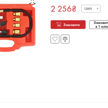
2 256
₴
UAH
Замовит
Замовити
в 1 клік