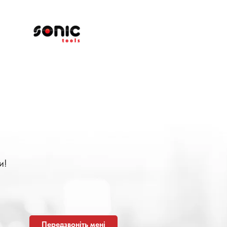
и!
Передзвоніть мені