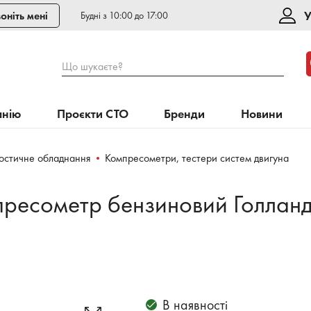
У
оніть мені
Будні з 10:00 до 17:00
Що шукаєте?
анію
Проєкти СТО
Бренди
Новини
ностичне обладнання
Компресометри, тестери систем двигуна
пресометр бензиновий Голланд
В наявності