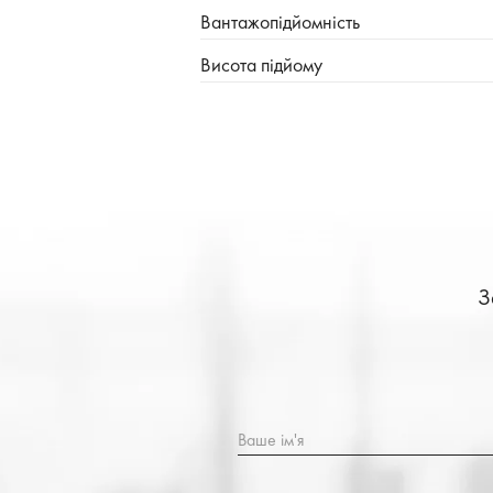
Вантажопідйомність
Висота підйому
З
Ваше ім'я