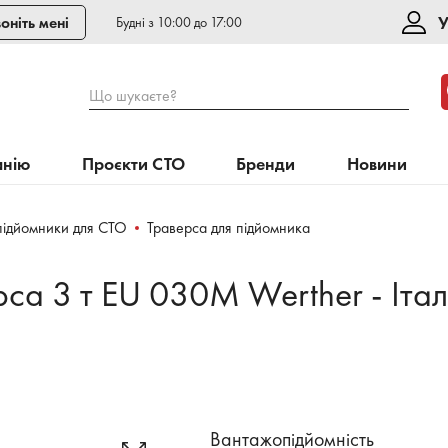
У
оніть мені
Будні з 10:00 до 17:00
Що шукаєте?
анію
Проєкти СТО
Бренди
Новини
підйомники для СТО
Траверса для підйомника
рса 3 т EU 030M Werther - Італ
Вантажопідйомність