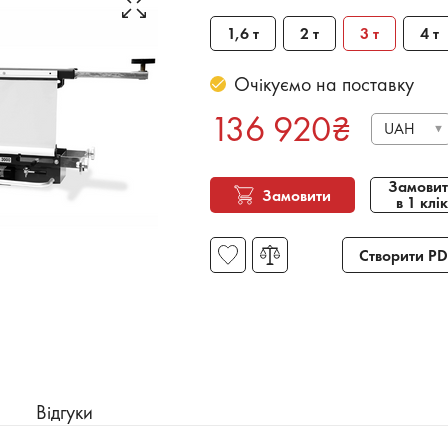
1,6 т
2 т
3 т
4 т
Очікуємо на поставку
136 920
₴
UAH
Замовит
Замовити
в 1 клік
Створити PD
Відгуки