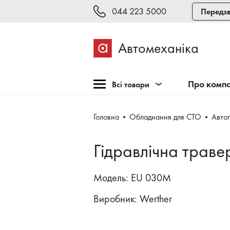
044 223 5000
Передзв
Автомеханіка
Про комп
Всі товари
Розпродаж
Головна
Обладнання для СТО
Авто
Обладнання для СТО
Обладнання для
Гідравлічна траве
шиномонтажу
Інструмент та меблі
Модель: EU 030M
Техогляд і тестування
Виробник:
Werther
Зварювання, рихтовка,
фарбування