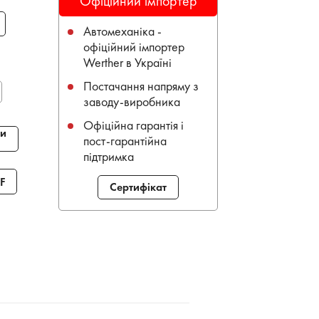
Офіційний імпортер
Автомеханіка -
офіційний імпортер
Werther в Україні
Постачання напряму з
заводу-виробника
Офіційна гарантія і
и
пост-гарантійна
підтримка
F
Сертифікат