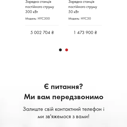
анція
Зарядна станція
Зарядна станція
 струму
постійного струму
постійного струму
300 кВт
50 кВт
C150
Модель: HYC300
Модель: HYC50
5 002 704 ₴
1 473 900 ₴
Є питання?
Ми вам передзвонимо
Залиште свій контактний телефон і
ми зв'яжемося з вами!