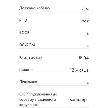
Довжина кабелю
5 м
RFID
так
RCCB
є
DC-RCM
є
Клас захисту
IP 54
Гарантія
12 місяців
Лічильник
є
OCPP підключення до
майстер
серверу віддаленого
керування