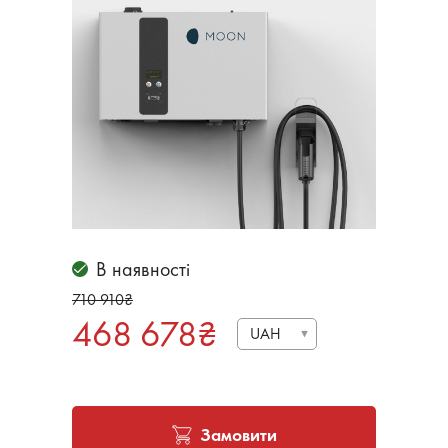
В наявності
710 910
₴
468 678
₴
UAH
Замовити