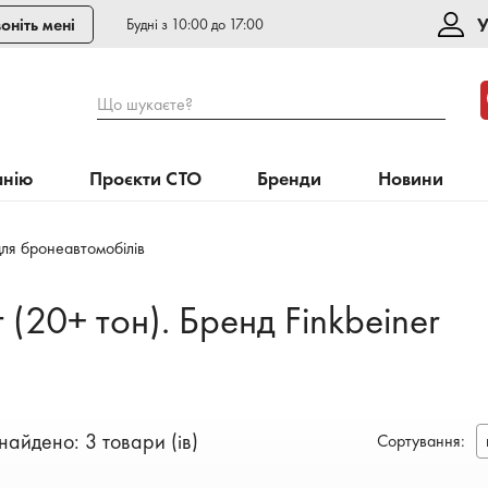
У
оніть мені
Будні з 10:00 до 17:00
Що шукаєте?
анію
Проєкти СТО
Бренди
Новини
для бронеавтомобілів
(20+ тон). Бренд Finkbeiner
найдено: 3 товари (ів)
Сортування
: