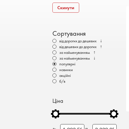
Бронеавтомобілі
Скинути
Електромобілі
Сортування
↓
від дорогих до дешевих
↑
від дешевих до дорогих
↑
за найменуванням
↓
за найменуванням
популярні
новинки
акційні
б/в
Ціна