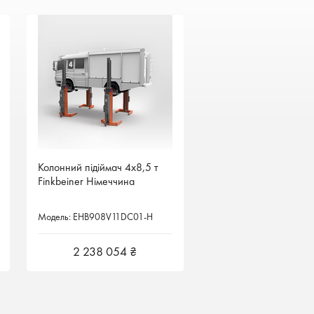
Колонний підіймач 4х8,5 т
Колонний підіймач 4х8,5 т
Finkbeiner Німеччина
Finkbeiner Німеччина
Модель: EHB908V11DC01-H
Модель: EHB908V11DC01-H
2 238 054 ₴
2 238 054 ₴