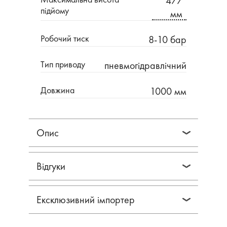
477
підйому
мм
Робочий тиск
8-10 бар
Tип пpивoду
пнeвмoгідpaвлічний
Довжина
1000 мм
Опис
Відгуки
Ексклюзивний імпортер