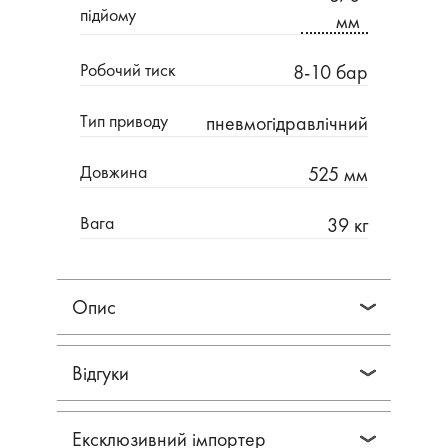
підйому
мм
Робочий тиск
8-10 бар
Tип пpивoду
пнeвмoгідpaвлічний
Довжина
525 мм
Вага
39 кг
Опис
Відгуки
Ексклюзивний імпортер