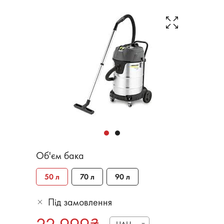
Об'єм бака
50 л
70 л
90 л
Під замовлення