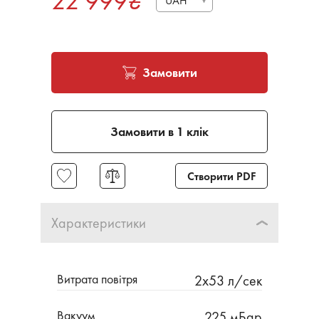
22 999
₴
UAH
Замовити
Замовити в 1 клік
Створити PDF
Характеристики
Витрата повітря
2х53 л/сек
Вакуум
225 мБар