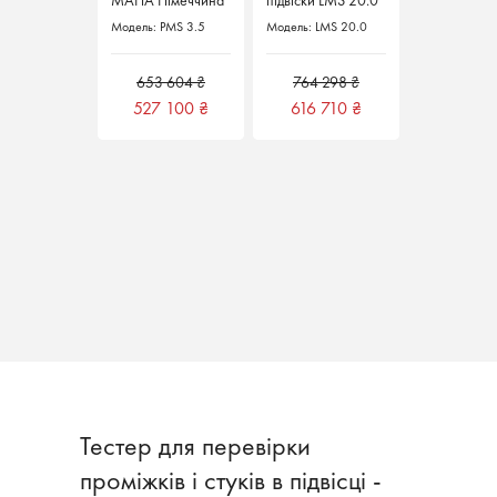
MAHA Німеччина
MAHA Німеччина
підвіски LMS 20.0
підвіски LMS 20.0
MAHA Німеччина
MAHA Німеччина
Модель: PMS 3.5
Модель: PMS 3.5
Модель: LMS 20.0
Модель: LMS 20.0
653 604 ₴
653 604 ₴
764 298 ₴
764 298 ₴
527 100
527 100
₴
₴
616 710
616 710
₴
₴
Тестер для перевірки
проміжків і стуків в підвісці -