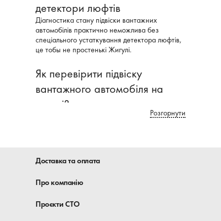
детектори люфтів
Діагностика стану підвіски вантажних
автомобілів практично неможлива без
спеціального устаткування детектора люфтів,
це тобы не простенькі Жигулі.
Як перевірити підвіску
вантажного автомобіля на
стенді?
Розгорнути
Детектор люфтів підвіски має дві
випробувальні платформи, які
встановлюються врівень з підлогою.
На ці майданчики наїжджає колесами
Доставка та оплата
автомобіль (перевіряється кожна вісь)
Поверхня майданчиків для довговічності
Про компанію
виконана з оцинкованого металу, основа
майданчиків захищена спеціальним
Проєкти СТО
зносостійким покриттям, що направляють
зі зносостійкого полікарбонату.