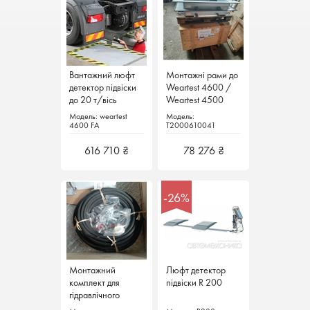
Вантажний люфт
Вантажний люфт
Монтажні рами до
детектор підвіски
детектор підвіски
Weartest 4600 /
до 20 т/вісь
до 20 т/вісь
Weartest 4500
weartest 4600 FA
weartest 4600 FA
Модель: weartest
Модель: weartest
Модель:
Hofmann
Hofmann
4600 FA
4600 FA
T2000610041
Німеччина
Німеччина
616 710 ₴
616 710 ₴
78 276 ₴
-26%
-26%
Монтажний
Люфт детектор
Люфт детектор
комплект для
підвіски R 200
підвіски R 200
гідравлічного
детектора люфтів