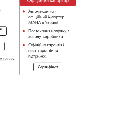
Офіційний імпортер
Автомеханіка -
офіційний імпортер
MAHA в Україні
и
Постачання напряму з
заводу-виробника
Офіційна гарантія і
F
пост-гарантійна
підтримка
м товару
Сертифікат