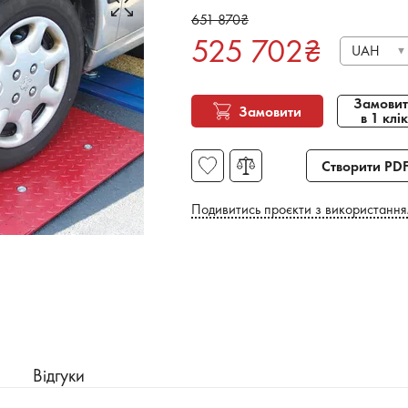
651 870
₴
525 702
₴
UAH
Замовит
Замовити
в 1 клік
Створити PD
Подивитись проєкти з використання
Відгуки