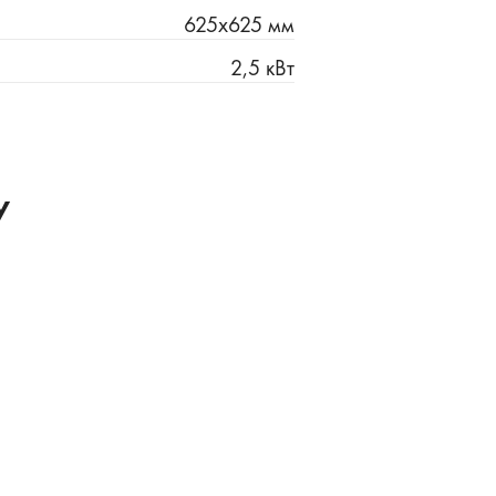
625х625 мм
2,5 кВт
у