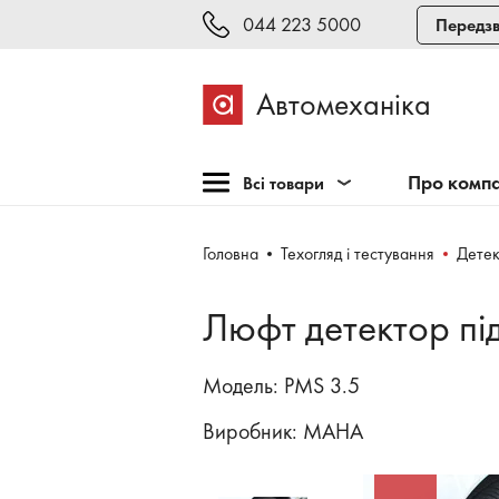
044 223 5000
Передзв
Автомеханіка
Про комп
Всі товари
Розпродаж
Головна
Техогляд і тестування
Детек
Обладнання для СТО
Обладнання для
Люфт детектор пі
шиномонтажу
Інструмент та меблі
Модель: PMS 3.5
Техогляд і тестування
Виробник:
MAHA
Зварювання, рихтовка,
фарбування