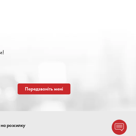
и!
Передзвоніть мені
 на розсилку