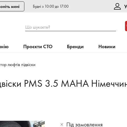
У
оніть мені
Будні з 10:00 до 17:00
Що шукаєте?
анію
Проєкти СТО
Бренди
Новини
тор люфтів підвіски
двіски PMS 3.5 MAHA Німеччи
Під замовлення