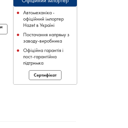
Офіційний імпортер
Автомеханіка -
офіційний імпортер
Hazet в Україні
и
Постачання напряму з
заводу-виробника
Офіційна гарантія і
пост-гарантійна
підтримка
Сертифікат