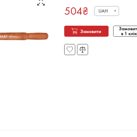
504
₴
UAH
Замовит
Замовити
в 1 клік