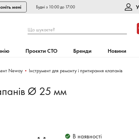
У
оніть мені
Будні з 10:00 до 17:00
Що шукаєте?
анію
Проєкти СТО
Бренди
Новини
мент Neway
Інструмент для ремонту і притирання клапанів
апанів Ø 25 мм
В наявності