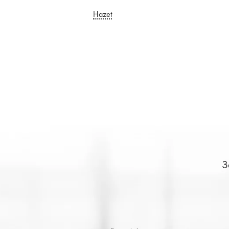
Hazet
З