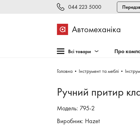
044 223 5000
Передзв
Автомеханіка
Про комп
Всі товари
Розпродаж
Головна
Інструмент та меблі
Інстру
Обладнання для СТО
Обладнання для
Ручний притир кл
шиномонтажу
Інструмент та меблі
Модель: 795-2
Техогляд і тестування
Виробник:
Hazet
Зварювання, рихтовка,
фарбування