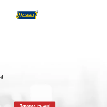
и!
Передзвоніть мені