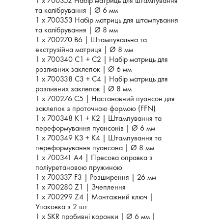
1 x 700352 Набір матриць для штампування
та калібрування | Ø 6 мм
1 x 700353 Набір матриць для штампування
та калібрування | Ø 8 мм
1 x 700270 B6 | Штампувальна та
екструзійна матриця | Ø 8 мм
1 x 700340 C1 + C2 | Набір матриць для
розливних заклепок | Ø 6 мм
1 x 700338 C3 + C4 | Набір матриць для
розливних заклепок | Ø 8 мм
1 x 700276 C5 | Настановний пуансон для
заклепок з проточною формою (FFN)
1 x 700348 K1 + K2 | Штампування та
переформування пуансонів | Ø 6 мм
1 x 700349 K3 + K4 | Штампування та
переформування пуансона | Ø 8 мм
1 x 700341 A4 | Пресова оправка з
поліуретановою пружиною
1 x 700337 F3 | Розширення | 26 мм
1 x 700280 Z1 | Зчеплення
1 x 700299 Z4 | Монтажний ключ |
Упаковка з 2 шт
1 х SKR пробивні коронки | Ø 6 мм |