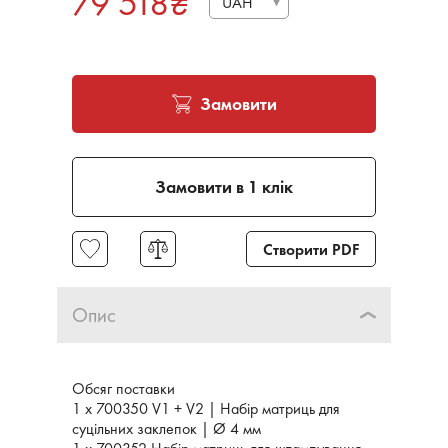
79 518
₴
UAH
Замовити
Замовити в 1 клік
Створити PDF
Опис
Обсяг поставки
1 x 700350 V1 + V2 | Набір матриць для
суцільних заклепок | Ø 4 мм