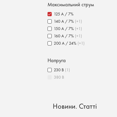
Максимальний струм
125 А / 7%
140 А / 7%
(+1)
150 А / 7%
(+1)
160 А / 7%
(+1)
200 А / 24%
(+1)
Напруга
230 В
(1)
380 В
Новини. Статті