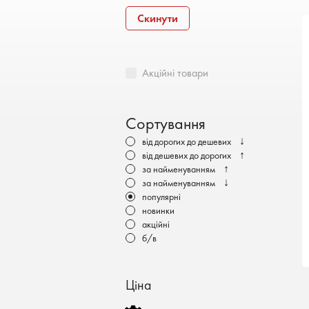
Бронеавтомобілі
Скинути
Електромобілі
Акційні товари
Сортування
↓
від дорогих до дешевих
↑
від дешевих до дорогих
↑
за найменуванням
↓
за найменуванням
популярні
новинки
акційні
б/в
Ціна