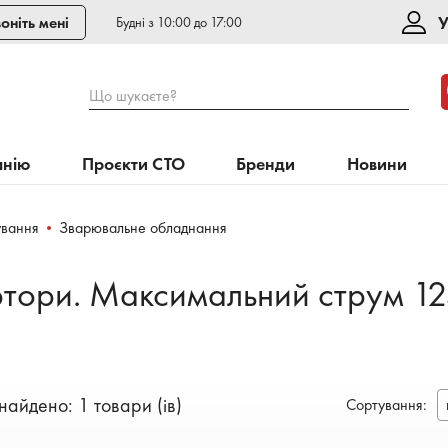
У
оніть мені
Будні з 10:00 до 17:00
Що шукаєте?
анію
Проєкти СТО
Бренди
Новини
ування
Зварювальне обладнання
ртори. Максимальний струм 1
найдено: 1 товари (ів)
Сортування
: