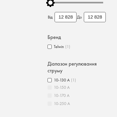
Від
До
Бренд
Telwin
(1)
Діапазон регулювання
струму
10-130 А
(1)
10-150 А
10-170 А
10-250 А