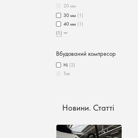
20 мм
30 мм
(1)
40 мм
(1)
(1)
Вбудований компресор
Ні
(2)
Так
Новини. Статті