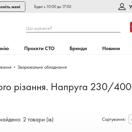
У
оніть мені
Будні з 10:00 до 17:00
Що шукаєте?
анію
Проєкти СТО
Бренди
Новини
ування
Зварювальне обладнання
го різання. Напруга 230/400
найдено: 2 товари (ів)
Сортування
: