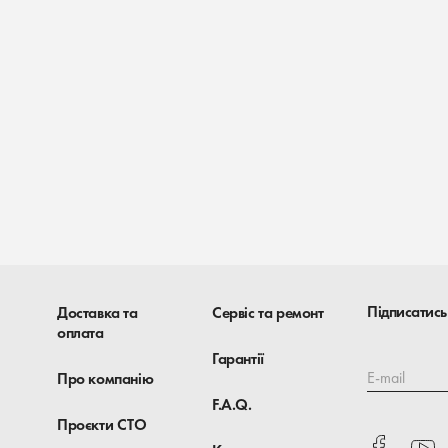
Підписатись
Доставка та
Сервіс та ремонт
оплата
Гарантії
E-mail
Про компанію
F.A.Q.
Проєкти СТО