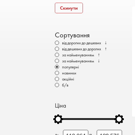
Бронеавтомобілі
Скинути
Електромобілі
Сортування
↓
від дорогих до дешевих
↑
від дешевих до дорогих
↑
за найменуванням
↓
за найменуванням
популярні
новинки
акційні
б/в
Ціна