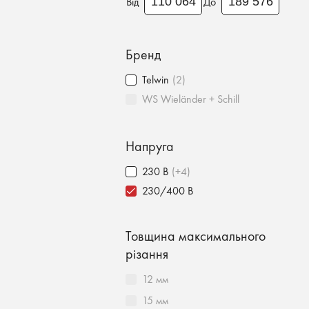
Від
До
Бренд
Telwin
(2)
WS Wieländer + Schill
Напруга
230 В
(+4)
230/400 В
Товщина максимального
різання
12 мм
15 мм