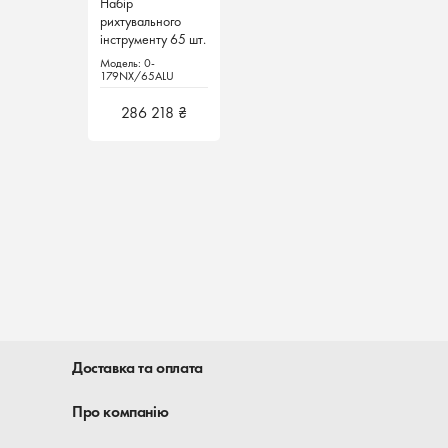
Набір
рихтувального
інструменту 65 шт.
для алюмінієвих
Модель: 0-
деталей 0-
179NX/65ALU
179NX/65ALU
Hazet Німеччина
286 218 ₴
Доставка та оплата
Про компанію