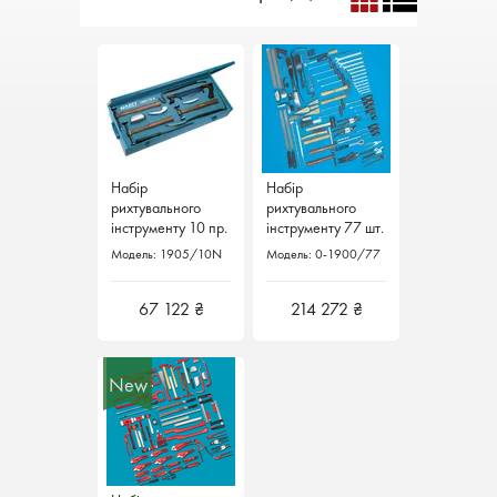
Набір
Набір
рихтувального
рихтувального
інструменту 10 пр.
інструменту 77 шт.
VAS 5518
0-1900/77 Hazet
Модель: 1905/10N
Модель: 0-1900/77
1905/10N Hazet
Німеччина
Німеччина
67 122 ₴
214 272 ₴
New