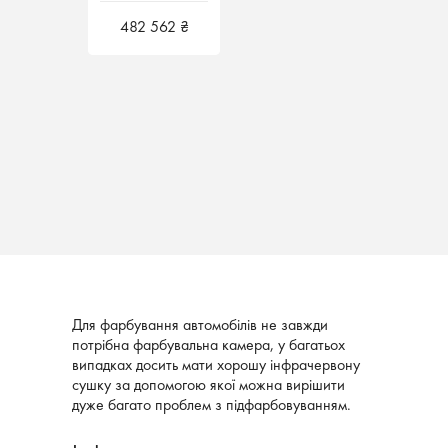
Blowtherm Італія
Blowtherm Італія
482 562 ₴
482 562 ₴
Для фарбування автомобілів не завжди
потрібна фарбувальна камера, у багатьох
випадках досить мати хорошу інфрачервону
сушку за допомогою якої можна вирішити
дуже багато проблем з підфарбовуванням.