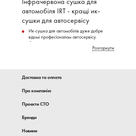
Інфрачервона сушка для
автомобіля IRT - кращі ик-
сушки для автосервісу
Ик-сушка для автомобілів дуже добре
відомі професіоналам автосервісу.
Саме грамотне застосування
Розгорнути
інфрачервоної сушки може набагато
збільшити продуктивність традиційних
робіт по фарбуванню авто.
На фірмовому кузовному СТО не ганяють
фарбувальну камеру по-пустякам.
Доставка та оплата
Маючи обладнаний пост підготовки
автомобілів до фарбування, можна
Про компанію
спокійно 30% а то і усі 40% робіт
проводити тут:
Проєкти СТО
Фарбування кузовних деталей, часткове
фарбування частин кузова - усе це
Бренди
робиться із застосуванням ик-сушки.
Причому робиться легко і просто.
Новини