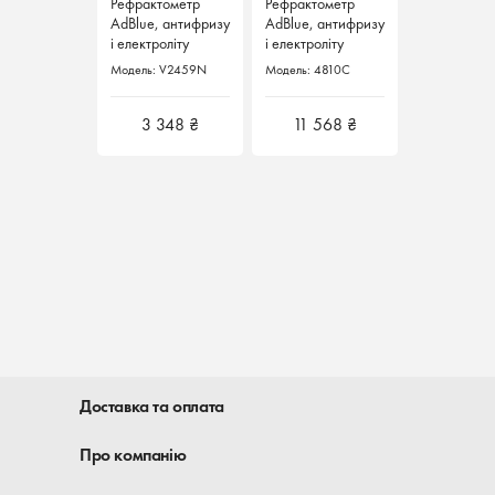
Рефрактометр
Рефрактометр
AdBlue, антифризу
AdBlue, антифризу
і електроліту
і електроліту
V2459N Vigor
4810C Hazet
Модель: V2459N
Модель: 4810C
Німеччина
Німеччина
3 348 ₴
11 568 ₴
Доставка та оплата
Про компанію