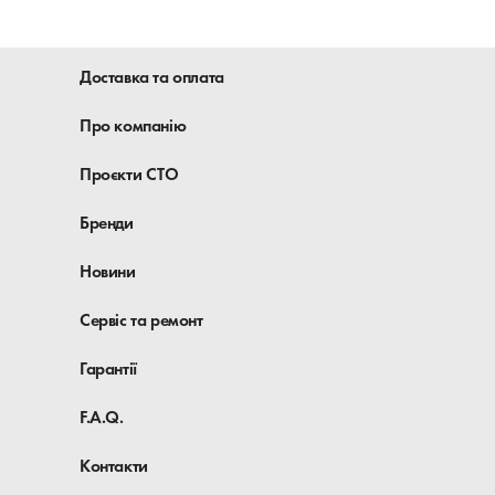
пристосувань, спецголовок і наборів для
проведення якісного ремонту:
Доставка та оплата
інструмент для заміни масла в двигуні,
знімачі фільтрів
Про компанію
спецінструменту для заміни ременів ГРМ і
різноманітні набори фіксаторів валів для
Проєкти СТО
широкого модельного ряду автомобілів
прилади для перевірки і діагностики
Бренди
системи охолодження, спеціальний
інструмент для роботи з хомутами
Новини
знімачі форсунок і спецінструмент для
обслуговування паливної системи
Сервіс та ремонт
спецінструменту для капітального ремонту
Гарантії
поршневий і ДЛОК циліндрів
F.A.Q.
Вибрати і замовити специнструмент можна по
каталогу і нашому сайту.
Контакти
Ціни вказані з ПДВ зі складу в Києві.