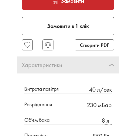
Замовити
Замовити в 1 клік
Створити PDF
Характеристики
Витрата повітря
40 л/сек
Розрідження
230 мБар
Об'єм бака
8 л
Потужність