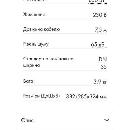
850 Вт
Живлення
230 В
Довжина кабелю
7,5 м
Рівень шуму
65 дБ
Стандартна номінальна
DN
ширина
35
Вага
3,9 кг
Розміри (ДхШхВ)
382x285x324 мм
Опис