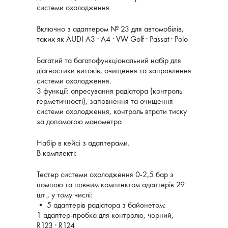
системи охолодження
Включно з адаптером № 23 для автомобілів,
таких як AUDI A3 ∙ A4 ∙ VW Golf ∙ Passat ∙ Polo
Багатий та багатофункціональний набір для
діагностики витоків, очищення та заправлення
системи охолодження.
3 функції: опресування радіатора (контроль
герметичності), заповнення та очищення
системи охолодження, контроль втрати тиску
за допомогою манометра
Набір в кейсі з адаптерами.
В комплекті:
Тестер системи охолодження 0-2,5 бар з
помпою та повним комплектом адаптерів 29
шт., у тому числі:
• 5 адаптерів радіатора з байонетом:
1 адаптер-пробка для контролю, чорний,
R123 ∙ R124