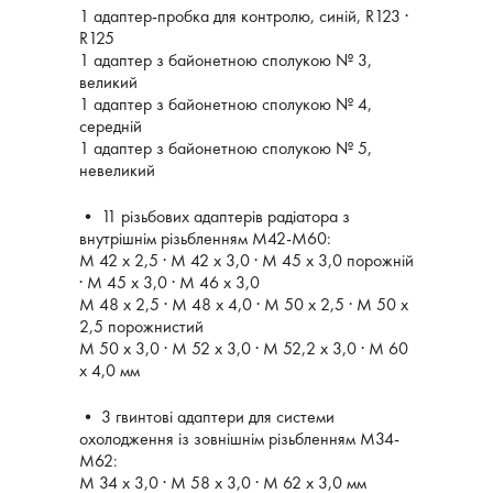
1 адаптер-пробка для контролю, синій, R123 ∙
R125
1 адаптер з байонетною сполукою № 3,
великий
1 адаптер з байонетною сполукою № 4,
середній
1 адаптер з байонетною сполукою № 5,
невеликий
• 11 різьбових адаптерів радіатора з
внутрішнім різьбленням М42-М60:
M 42 x 2,5 ∙ M 42 x 3,0 ∙ M 45 x 3,0 порожній
∙ M 45 x 3,0 ∙ M 46 x 3,0
M 48 x 2,5 ∙ M 48 x 4,0 ∙ M 50 x 2,5 ∙ M 50 x
2,5 порожнистий
M 50 x 3,0 ∙ M 52 x 3,0 ∙ M 52,2 x 3,0 ∙ M 60
x 4,0 мм
• 3 гвинтові адаптери для системи
охолодження із зовнішнім різьбленням М34-
М62:
M 34 x 3,0 ∙ M 58 x 3,0 ∙ M 62 x 3,0 мм