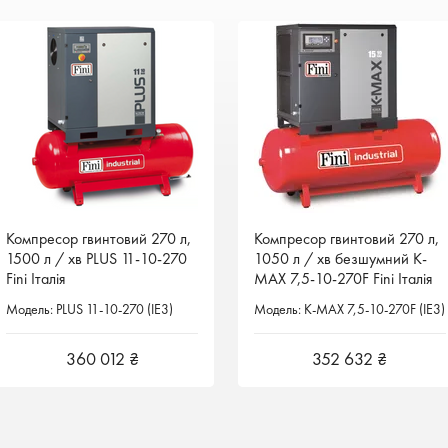
Компресор гвинтовий 270 л,
Компресор гвинтовий 270 л,
Компресор гвинтовий 270 л,
Компресор гвинтовий 270 л,
1500 л / хв PLUS 11-10-270
1500 л / хв PLUS 11-10-270
1050 л / хв безшумний K-
1050 л / хв безшумний K-
Fini Італія
Fini Італія
MAX 7,5-10-270F Fini Італія
MAX 7,5-10-270F Fini Італія
Модель: PLUS 11-10-270 (IE3)
Модель: PLUS 11-10-270 (IE3)
Модель: K-MAX 7,5-10-270F (IE3)
Модель: K-MAX 7,5-10-270F (IE3)
360 012 ₴
360 012 ₴
352 632 ₴
352 632 ₴