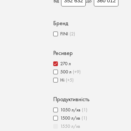
Від
До
Бренд
FINI
(2)
Ресивер
270 л
500 л
(+9)
Ні
(+5)
Продуктивність
1050 л/хв
(1)
1500 л/хв
(1)
1550 л/хв