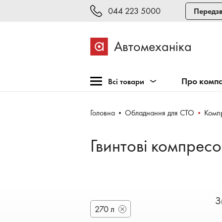
044 223 5000
Передзв
Автомеханіка
Про комп
Всі товари
Розпродаж
Головна
Обладнання для СТО
Комп
Обладнання для СТО
Обладнання для
Гвинтові компресо
шиномонтажу
Інструмент та меблі
Техогляд і тестування
Зварювання, рихтовка,
З
фарбування
270 л