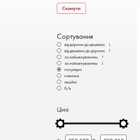
Бронеавтомобілі
Скинути
Електромобілі
Сортування
↓
від дорогих до дешевих
↑
від дешевих до дорогих
↑
за найменуванням
↓
за найменуванням
популярні
новинки
акційні
б/в
Ціна