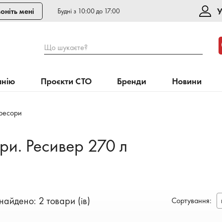
У
оніть мені
Будні з 10:00 до 17:00
Що шукаєте?
анію
Проєкти СТО
Бренди
Новини
ресори
ри. Ресивер 270 л
найдено: 2 товари (ів)
Сортування
: