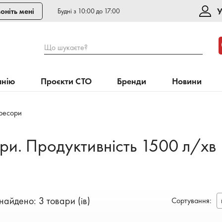
У
оніть мені
Будні з 10:00 до 17:00
Що шукаєте?
анію
Проєкти СТО
Бренди
Новини
ресори
ри. Продуктивність 1500 л/хв
найдено: 3 товари (ів)
Сортування
: