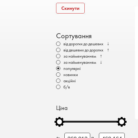
Бронеавтомобілі
Скинути
Електромобілі
Сортування
↓
від дорогих до дешевих
↑
від дешевих до дорогих
↑
за найменуванням
↓
за найменуванням
популярні
новинки
акційні
б/в
Ціна