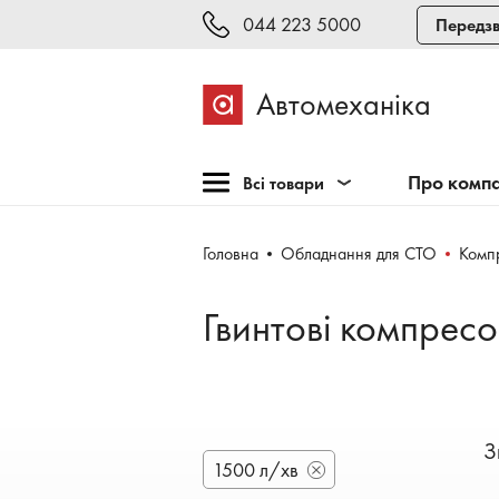
044 223 5000
Передзв
Автомеханіка
Про комп
Всі товари
Розпродаж
Головна
Обладнання для СТО
Комп
Обладнання для СТО
Обладнання для
Гвинтові компресо
шиномонтажу
Інструмент та меблі
Техогляд і тестування
Зварювання, рихтовка,
З
фарбування
1500 л/хв