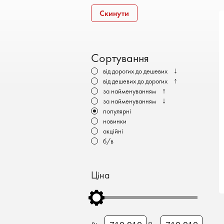
Бронеавтомобілі
Скинути
Електромобілі
Сортування
↓
від дорогих до дешевих
↑
від дешевих до дорогих
↑
за найменуванням
↓
за найменуванням
популярні
новинки
акційні
б/в
Ціна