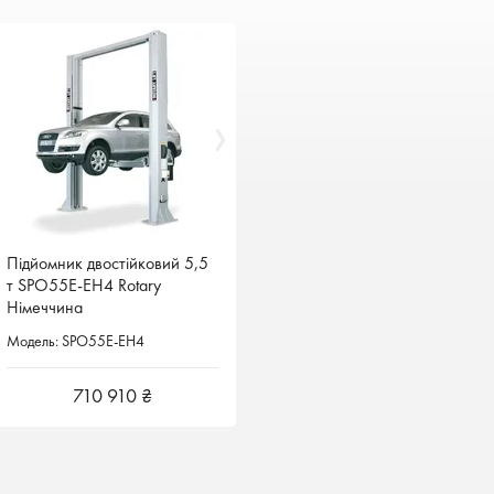
Підйомник двостійковий 5,5
Підйомник двостійковий 5,5
т SPO55E-ЕН4 Rotary
т SPO55E-ЕН4 Rotary
Німеччина
Німеччина
Модель: SPO55E-ЕН4
Модель: SPO55E-ЕН4
710 910 ₴
710 910 ₴