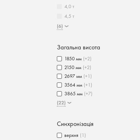
4,0 т
4,5 т
(6)
Загальна висота
1850 мм
(+2)
2150 мм
(+2)
2697 мм
(+1)
3564 мм
(+1)
3865 мм
(+7)
(22)
Синхронізація
верхня
(1)