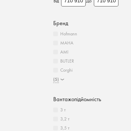
Від
До
Бренд
Hofmann
MAHA
AMI
BUTLER
Corghi
(5)
Вантажопідйомність
3 т
3,2 т
3,5 т