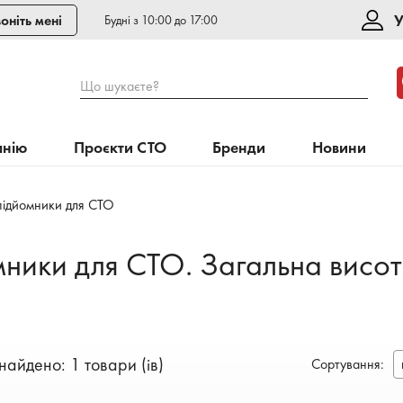
У
оніть мені
Будні з 10:00 до 17:00
Що шукаєте?
анію
Проєкти СТО
Бренди
Новини
підйомники для СТО
омники для СТО. Загальна висо
найдено: 1 товари (ів)
Сортування
: