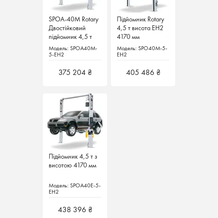
SPOA-40M Rotary
SPOA-40M Rotary
Підйомник Rotary
Підйомник Rotary
Двостійковий
Двостійковий
4,5 т висота ЕН2
4,5 т висота ЕН2
підйомник 4,5 т
підйомник 4,5 т
4170 мм
4170 мм
Німеччина
Німеччина
Модель: SPOA40M-
Модель: SPOA40M-
Модель: SPO40M-5-
Модель: SPO40M-5-
5-EH2
5-EH2
EH2
EH2
375 204 ₴
375 204 ₴
405 486 ₴
405 486 ₴
Підйомник 4,5 т з
Підйомник 4,5 т з
висотою 4170 мм
висотою 4170 мм
Модель: SPOA40E-5-
Модель: SPOA40E-5-
EH2
EH2
438 396 ₴
438 396 ₴