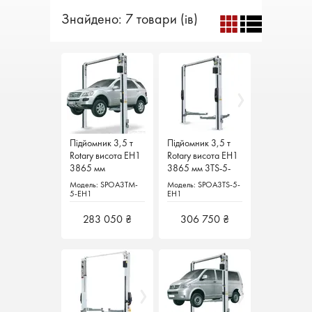
Знайдено: 7 товари (ів)
Підйомник 3,5 т
Підйомник 3,5 т
Підйомник 3,5 т
Підйомник 3,5 т
Rotary висота ЕН1
Rotary висота ЕН1
Rotary висота ЕН1
Rotary висота ЕН1
3865 мм
3865 мм
3865 мм 3TS-5-
3865 мм 3TS-5-
EH1
EH1
Модель: SPOA3TM-
Модель: SPOA3TM-
Модель: SPOA3TS-5-
Модель: SPOA3TS-5-
5-EH1
5-EH1
EH1
EH1
283 050 ₴
283 050 ₴
306 750 ₴
306 750 ₴