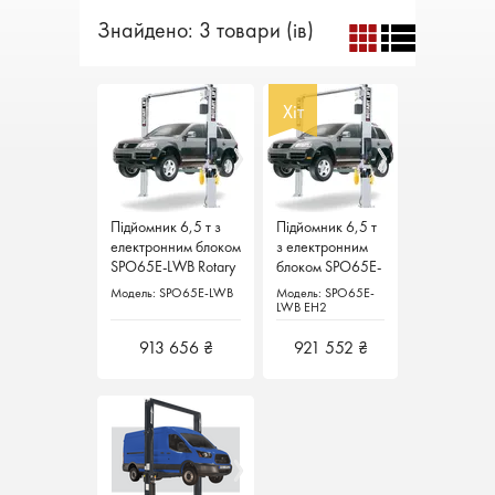
Знайдено: 3 товари (ів)
Хіт
Хіт
Підйомник 6,5 т з
Підйомник 6,5 т з
Підйомник 6,5 т
Підйомник 6,5 т
електронним блоком
електронним блоком
з електронним
з електронним
SPO65E-LWB Rotary
SPO65E-LWB Rotary
блоком SPO65E-
блоком SPO65E-
Lift
Lift
LWB EH2 Rotary
LWB EH2 Rotary
Модель: SPO65E-LWB
Модель: SPO65E-LWB
Модель: SPO65E-
Модель: SPO65E-
Lift
Lift
LWB EH2
LWB EH2
913 656 ₴
913 656 ₴
921 552 ₴
921 552 ₴