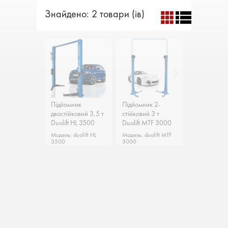
Знайдено: 2 товари (ів)
Підйомник
Підйомник
Підйомник 2-
Підйомник 2-
двостійковий 3,5 т
двостійковий 3,5 т
стійковий 3 т
стійковий 3 т
Duolift HL 3500
Duolift HL 3500
Duolift MTF 3000
Duolift MTF 3000
Hofmann
Hofmann
Hofmann
Hofmann
Модель: duolift HL
Модель: duolift HL
Модель: duolift MTF
Модель: duolift MTF
Німеччина
Німеччина
Німеччина
Німеччина
3500
3500
3000
3000