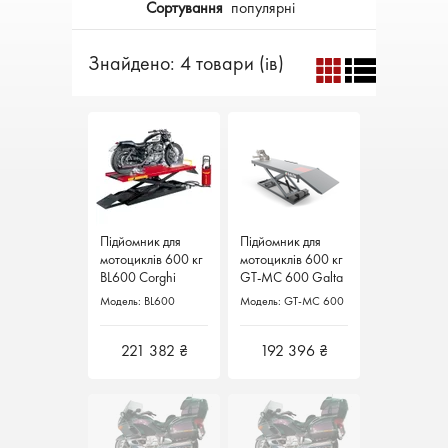
Сортування
популярні
Знайдено: 4 товари (ів)
Підйомник для
Підйомник для
Підйомник для
Підйомник для
мотоциклів 600 кг
мотоциклів 600 кг
мотоциклів 600 кг
мотоциклів 600 кг
BL600 Corghi
BL600 Corghi
GT-MC 600 Galta
GT-MC 600 Galta
Італія
Італія
Італія
Італія
Модель: BL600
Модель: BL600
Модель: GT-MC 600
Модель: GT-MC 600
221 382 ₴
221 382 ₴
192 396 ₴
192 396 ₴