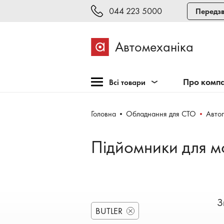
044 223 5000
Передзв
Автомеханіка
Про комп
Всі товари
Розпродаж
Головна
Обладнання для СТО
Авто
Обладнання для СТО
Обладнання для
Підйомники для м
шиномонтажу
Інструмент та меблі
Техогляд і тестування
Зварювання, рихтовка,
З
фарбування
BUTLER