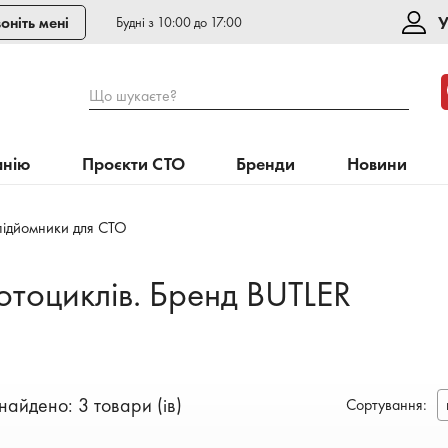
У
оніть мені
Будні з 10:00 до 17:00
Що шукаєте?
анію
Проєкти СТО
Бренди
Новини
підйомники для СТО
отоциклів. Бренд BUTLER
найдено: 3 товари (ів)
Сортування
: