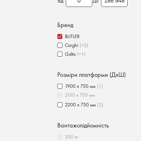
Від
До
Бренд
BUTLER
Corghi
(+2)
Galta
(+1)
Розміри платформи (ДхШ)
1900 х 750 мм
(1)
2130 х 750 мм
2200 х 750 мм
(2)
Вантажопідйомність
300 кг