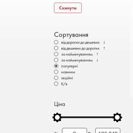
Бронеавтомобілі
Скинути
Електромобілі
Сортування
↓
від дорогих до дешевих
↑
від дешевих до дорогих
↑
за найменуванням
↓
за найменуванням
популярні
новинки
акційні
б/в
Ціна