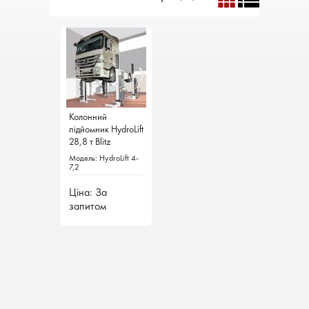
Колонний
Колонний
підйомник HydroLift
підйомник HydroLift
28,8 т Blitz
28,8 т Blitz
Німеччина
Німеччина
Модель: HydroLift 4-
Модель: HydroLift 4-
7,2
7,2
Ціна: За
Ціна: За
запитом
запитом