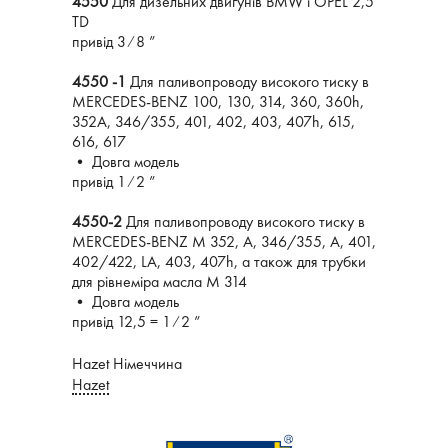
4550
Для дизельних двигунів BMW і OPEL 2,5
TD
привід 3 ⁄ 8 ”
4550 -1
Для паливопроводу високого тиску в
MERCEDES-BENZ 100, 130, 314, 360, 360h,
352A, 346/355, 401, 402, 403, 407h, 615,
616, 617
• Довга модель
привід 1 ⁄ 2 ”
4550-2
Для паливопроводу високого тиску в
MERCEDES-BENZ M 352, A, 346/355, A, 401,
402/422, LA, 403, 407h, а також для трубки
для рівнеміра масла M 314
• Довга модель
привід 12,5 = 1 ⁄ 2 ”
Hazet Німеччина
Hazet