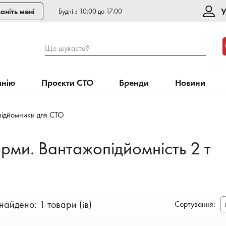
У
оніть мені
Будні з 10:00 до 17:00
Що шукаєте?
анію
Проєкти СТО
Бренди
Новини
підйомники для СТО
орми. Вантажопідйомність 2 т
найдено: 1 товари (ів)
Сортування
: