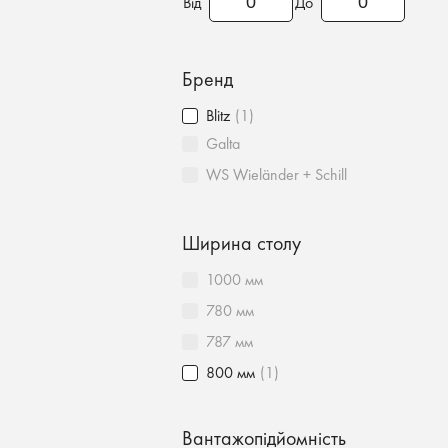
Від
До
Бренд
Blitz
(1)
Galta
WS Wieländer + Schill
Ширина столу
1000 мм
780 мм
787 мм
800 мм
(1)
Вантажопідйомність