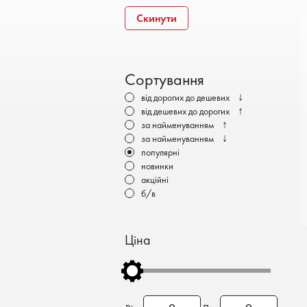
Бронеавтомобілі
Скинути
Електромобілі
Сортування
↓
від дорогих до дешевих
↑
від дешевих до дорогих
↑
за найменуванням
↓
за найменуванням
популярні
новинки
акційні
б/в
Ціна