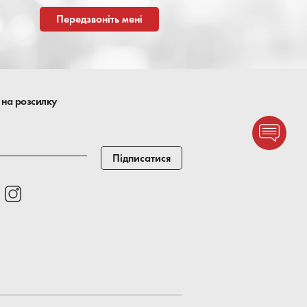
Передзвоніть мені
 на розсилку
Підписатися