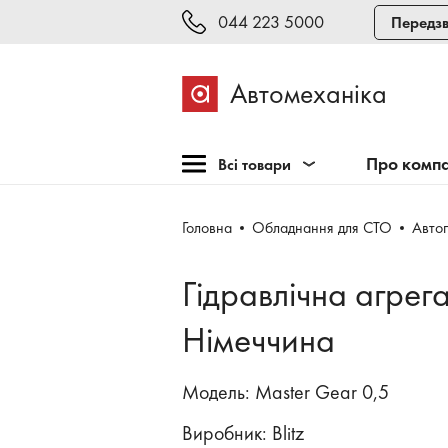
044 223 5000
Передзв
Автомеханіка
Про комп
Всі товари
Розпродаж
Головна
Обладнання для СТО
Авто
Обладнання для СТО
Обладнання для
Гідравлічна агрег
шиномонтажу
Інструмент та меблі
Німеччина
Техогляд і тестування
Модель: Master Gear 0,5
Зварювання, рихтовка,
фарбування
Виробник:
Blitz