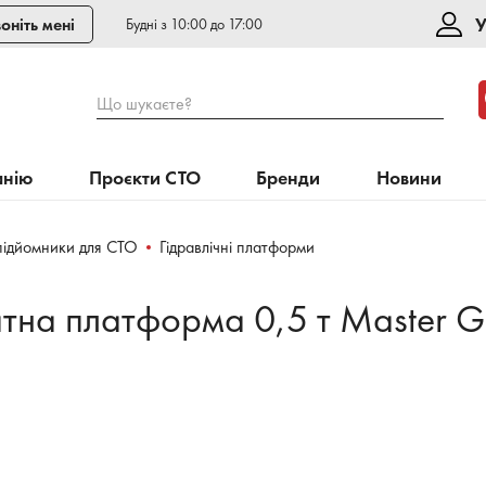
У
оніть мені
Будні з 10:00 до 17:00
Що шукаєте?
анію
Проєкти СТО
Бренди
Новини
підйомники для СТО
Гідравлічні платформи
атна платформа 0,5 т Master Ge