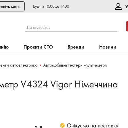
У
оніть мені
Будні з 10:00 до 17:00
Що шукаєте?
анію
Проєкти СТО
Бренди
Новини
менти автоелектрика
Автомобільні тестери мультиметри
етр V4324 Vigor Німеччина
Очікуємо на поставку