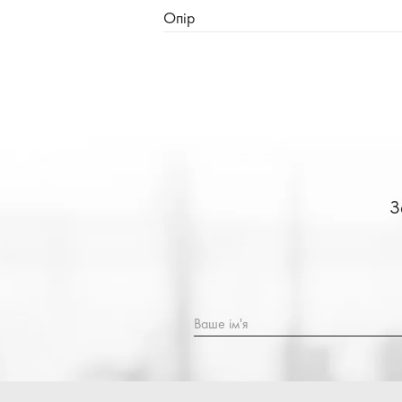
Опір
З
Ваше ім'я