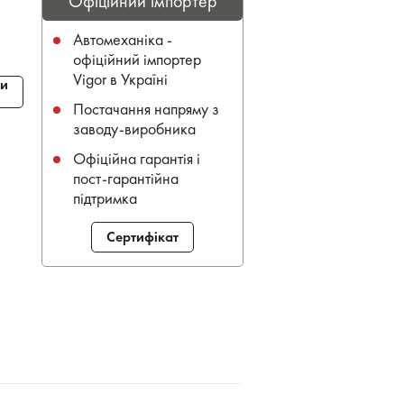
Офіційний імпортер
Автомеханіка -
офіційний імпортер
Vigor в Україні
и
Постачання напряму з
заводу-виробника
Офіційна гарантія і
пост-гарантійна
підтримка
Сертифікат