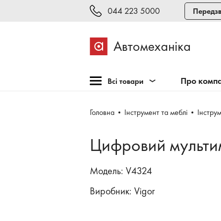
044 223 5000
Передзв
Автомеханіка
Про комп
Всі товари
Розпродаж
Головна
Інструмент та меблі
Інстру
Обладнання для СТО
Обладнання для
Цифровий мультим
шиномонтажу
Інструмент та меблі
Модель: V4324
Техогляд і тестування
Виробник:
Vigor
Зварювання, рихтовка,
фарбування