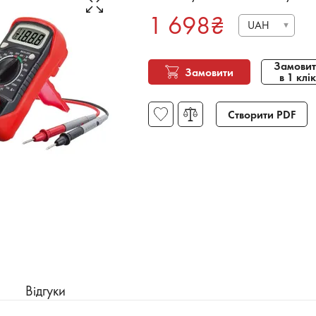
1 698
₴
UAH
Замовит
Замовити
в 1 клік
Створити PDF
Відгуки