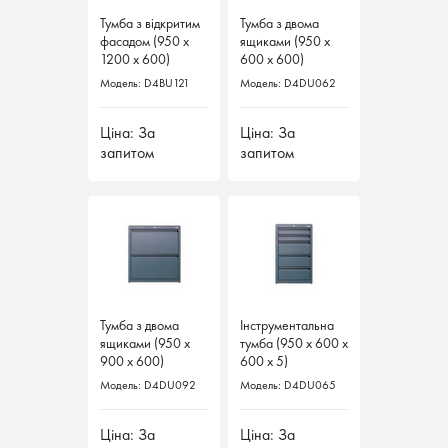
Тумба з відкритим
Тумба з відкритим
Тумба з двома
Тумба з двома
фасадом (950 х
фасадом (950 х
ящиками (950 х
ящиками (950 х
1200 х 600)
1200 х 600)
600 х 600)
600 х 600)
Модель: D4BU121
Модель: D4BU121
Модель: D4DU062
Модель: D4DU062
Ціна: За
Ціна: За
Ціна: За
Ціна: За
запитом
запитом
запитом
запитом
Тумба з двома
Тумба з двома
Інструментальна
Інструментальна
ящиками (950 х
ящиками (950 х
тумба (950 х 600 х
тумба (950 х 600 х
900 х 600)
900 х 600)
600 х 5)
600 х 5)
Модель: D4DU092
Модель: D4DU092
Модель: D4DU065
Модель: D4DU065
Ціна: За
Ціна: За
Ціна: За
Ціна: За