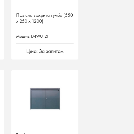
Підвісна відкрита тумба (550
Підвісна відкрита тумба (550
х 250 х 1200)
х 250 х 1200)
Модель: D4WU121
Модель: D4WU121
Ціна: За запитом
Ціна: За запитом