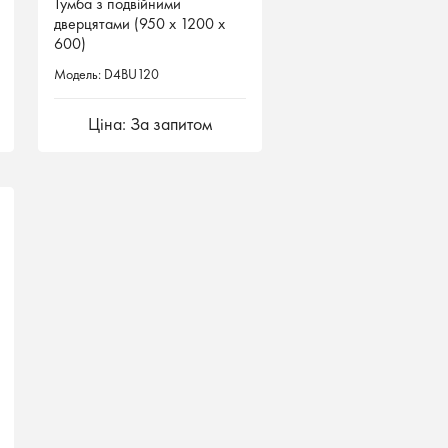
Тумба з подвійними
Тумба з подвійними
дверцятами (950 х 1200 х
дверцятами (950 х 1200 х
600)
600)
Модель: D4BU120
Модель: D4BU120
Ціна: За запитом
Ціна: За запитом