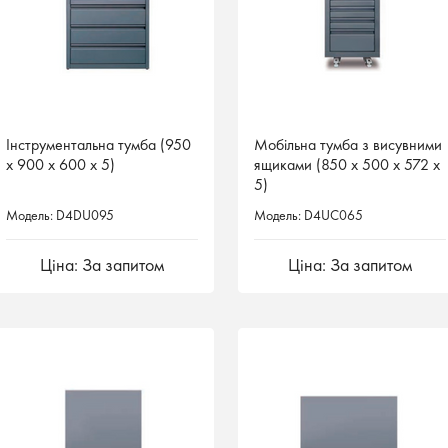
Інструментальна тумба (950
Інструментальна тумба (950
Мобільна тумба з висувними
Мобільна тумба з висувними
х 900 х 600 х 5)
х 900 х 600 х 5)
ящиками (850 х 500 х 572 х
ящиками (850 х 500 х 572 х
5)
5)
Модель: D4DU095
Модель: D4DU095
Модель: D4UC065
Модель: D4UC065
Ціна: За запитом
Ціна: За запитом
Ціна: За запитом
Ціна: За запитом