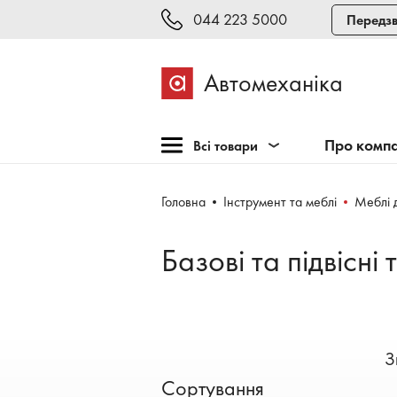
044 223 5000
Передзв
Автомеханіка
Про комп
Всі товари
Розпродаж
Головна
Інструмент та меблі
Меблі 
Обладнання для СТО
Обладнання для
Базові та підвісні
шиномонтажу
Інструмент та меблі
Техогляд і тестування
Зварювання, рихтовка,
З
фарбування
Сортування