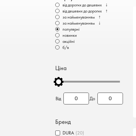
Бронеавтомобілі
↓
від дорогих до дешевих
↑
від дешевих до дорогих
Електромобілі
↑
за найменуванням
↓
за найменуванням
популярні
новинки
акційні
б/в
Ціна
Від
До
Бренд
DURA
(20)