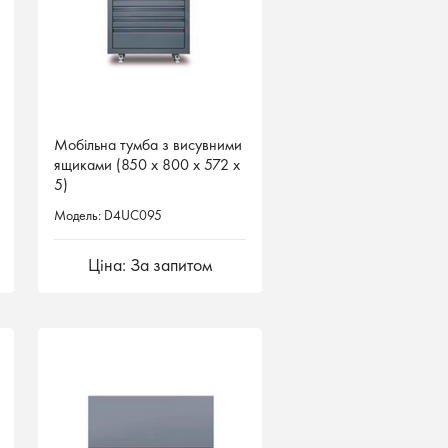
Мобільна тумба з висувними
Мобільна тумба з висувними
ящиками (850 х 800 х 572 х
ящиками (850 х 800 х 572 х
5)
5)
Модель: D4UC095
Модель: D4UC095
Ціна: За запитом
Ціна: За запитом