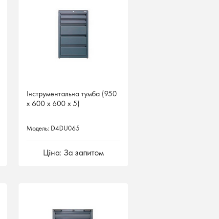
Інструментальна тумба (950
Інструментальна тумба (950
х 600 х 600 х 5)
х 600 х 600 х 5)
Модель: D4DU065
Модель: D4DU065
Ціна: За запитом
Ціна: За запитом