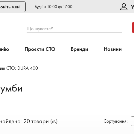
У
оніть мені
Будні з 10:00 до 17:00
Що шукаєте?
анію
Проєкти СТО
Бренди
Новини
для СТО: DURA 400
 тумби
найдено: 20 товари (ів)
Сортування
: