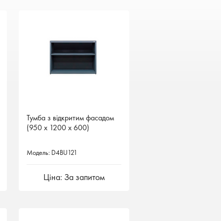
Тумба з відкритим фасадом
Тумба з відкритим фасадом
(950 х 1200 х 600)
(950 х 1200 х 600)
Модель: D4BU121
Модель: D4BU121
Ціна: За запитом
Ціна: За запитом