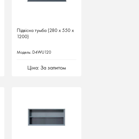
Підвісна тумба (280 х 550 х
Підвісна тумба (280 х 550 х
1200)
1200)
Модель: D4WU120
Модель: D4WU120
Ціна: За запитом
Ціна: За запитом