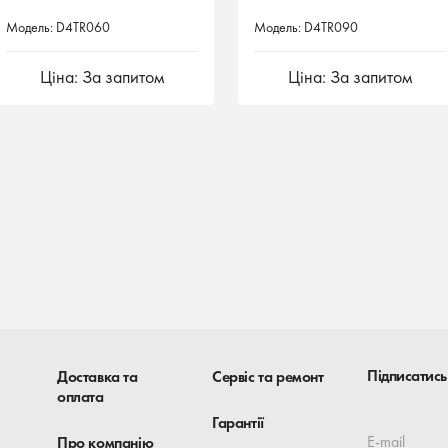
Модель: D4TR060
Модель: D4TR060
Модель: D4TR090
Модель: D4TR090
Ціна: За запитом
Ціна: За запитом
Ціна: За запитом
Ціна: За запитом
Підписатись
Доставка та
Сервіс та ремонт
оплата
Гарантії
E-mail
Про компанію