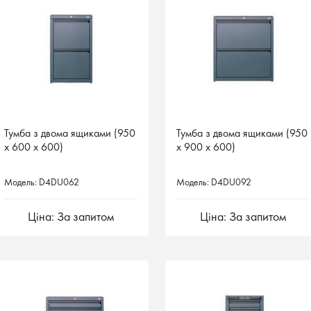
Тумба з двома ящиками (950
Тумба з двома ящиками (950
Тумба з двома ящиками (950
Тумба з двома ящиками (950
х 600 х 600)
х 600 х 600)
х 900 х 600)
х 900 х 600)
Модель: D4DU062
Модель: D4DU062
Модель: D4DU092
Модель: D4DU092
Ціна: За запитом
Ціна: За запитом
Ціна: За запитом
Ціна: За запитом